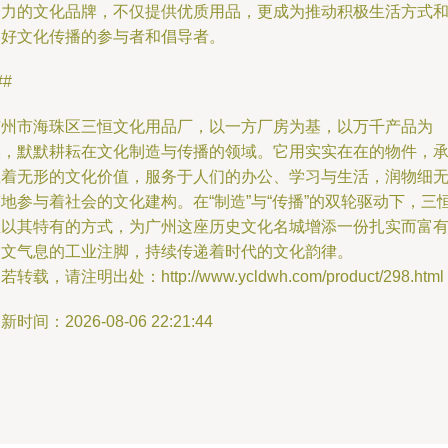
响力的文化品牌，不仅提供优质用品，更成为推动积极生活方式
美好文化传播的参与者和倡导者。
##
广州市海珠区三恒文化用品厂，以一方厂房为基，以万千产品为
媒，默默耕耘在文化制造与传播的领域。它用实实在在的物件，
载着无形的文化价值，服务于人们的办公、学习与生活，润物细
地参与着社会的文化建构。在“制造”与“传播”的双轮驱动下，三
正以其特有的方式，为广州这座历史文化名城增添一份扎实而富
人文气息的工业注脚，持续传递着时代的文化韵律。
若转载，请注明出处：http://www.ycldwh.com/product/298.html
新时间：2026-08-06 22:21:44