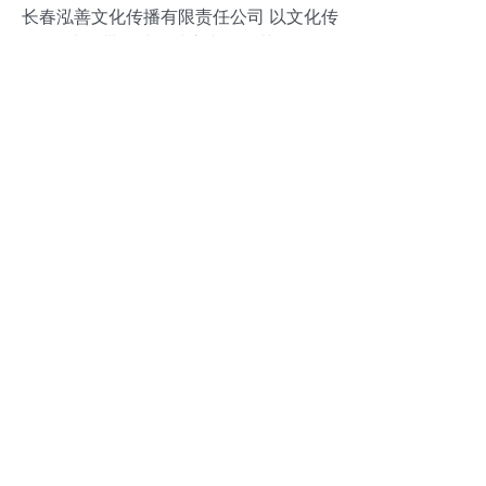
长春泓善文化传播有限责任公司 以文化传
播为纽带，助推地方文化繁荣发展